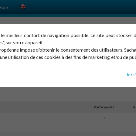
Aide
 le meilleur confort de navigation possible, ce site peut stocker de
É DU SUJET : IMPO
”, sur votre appareil.
uropéenne impose d'obtenir le consentement des utilisateurs. Sac
une utilisation de ces cookies à des fins de marketing et/ou de pub
Je re
Participants
A
1