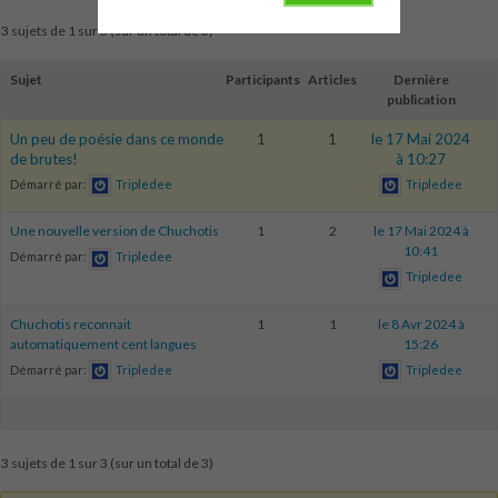
3 sujets de 1 sur 3 (sur un total de 3)
Sujet
Participants
Articles
Dernière
publication
Un peu de poésie dans ce monde
1
1
le 17 Mai 2024
de brutes!
à 10:27
Démarré par:
Tripledee
Tripledee
Une nouvelle version de Chuchotis
1
2
le 17 Mai 2024 à
10:41
Démarré par:
Tripledee
Tripledee
Chuchotis reconnait
1
1
le 8 Avr 2024 à
automatiquement cent langues
15:26
Démarré par:
Tripledee
Tripledee
3 sujets de 1 sur 3 (sur un total de 3)