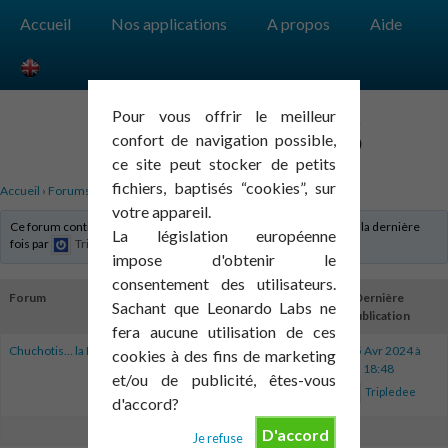
Accueil
Nos applications
A propos
Aide
Pour vous offrir le meilleur
CHUCHOTIS
confort de navigation possible,
ce site peut stocker de petits
fichiers, baptisés “cookies”, sur
Accueil
›
Forums
›
Chuchotis
votre appareil.
Ce forum contient 10 sujets et 2 réponses, et a été mis à jour pour la dernière
La législation européenne
fois par
Tripledee
le
le 17 Mai 2024 à 10:41
.
impose d'obtenir le
consentement des utilisateurs.
Forum
Sujets
Articles
Dernière
Sachant que Leonardo Labs ne
publication
fera aucune utilisation de ces
Chuchotis… la FAQ
7
8
le 25 Avr 2024 à
cookies à des fins de marketing
18:48
et/ou de publicité, êtes-vous
Tripledee
d'accord?
D'accord
Je refuse