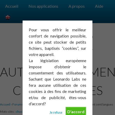
Accueil
Nos applications
A propos
Aide
Pour vous offrir le meilleur
CHUCHOTIS
confort de navigation possible,
ce site peut stocker de petits
fichiers, baptisés “cookies”, sur
RECONNAIT
votre appareil.
La législation européenne
impose d'obtenir le
AUTOMATIQUEMEN
consentement des utilisateurs.
Sachant que Leonardo Labs ne
fera aucune utilisation de ces
CENT LANGUES
cookies à des fins de marketing
et/ou de publicité, êtes-vous
d'accord?
Accueil
›
Forums
›
Chuchotis
›
Chuchotis reconnait automatiquement cent langues
D'accord
Mots-clés :
chuchotis
,
langues
,
voix
Je refuse