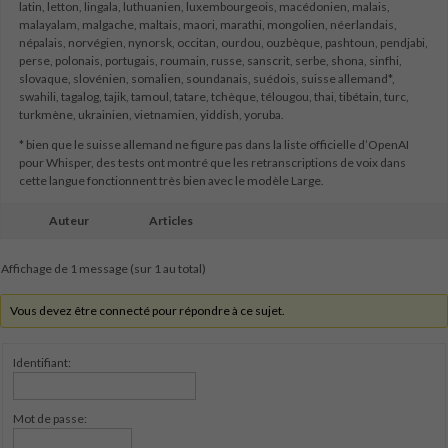
latin, letton, lingala, luthuanien, luxembourgeois, macédonien, malais,
malayalam, malgache, maltais, maori, marathi, mongolien, néerlandais,
népalais, norvégien, nynorsk, occitan, ourdou, ouzbèque, pashtoun, pendjabi,
perse, polonais, portugais, roumain, russe, sanscrit, serbe, shona, sinfhi,
slovaque, slovénien, somalien, soundanais, suédois, suisse allemand*,
swahili, tagalog, tajik, tamoul, tatare, tchèque, télougou, thai, tibétain, turc,
turkmène, ukrainien, vietnamien, yiddish, yoruba.
* bien que le suisse allemand ne figure pas dans la liste officielle d’OpenAI
pour Whisper, des tests ont montré que les retranscriptions de voix dans
cette langue fonctionnent très bien avec le modèle Large.
Auteur
Articles
Affichage de 1 message (sur 1 au total)
Vous devez être connecté pour répondre à ce sujet.
Identifiant:
Mot de passe: