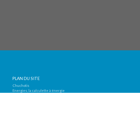
PLAN DU SITE
Chuchotis
Energies, la calculette à énergie
Média
Nous contacter
Política de privacidad
Protection de la vie privée
Qwaz Audio (Mac Edition)
Accueil
© 2024 DENIS DELBECQ