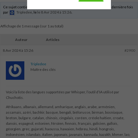
Ce sujet contient 0 réponse, 1 participant et a été mis à jour pour la dernière fois
par
Tripledee
, le
le 8 Avr 2024 à 15:26
.
Affichage de 1 message (sur 1 au total)
Auteur
Articles
8 Avr 2024 à 15:26
#2900
Tripledee
Maître des clés
Voici la liste des langues supportées par Whisper, l’outil d’IA utilisé par
Chuchotis.
Afrikaans, albanais, allemand, amharique, anglais, arabe, arménien,
assamais, azéri, bachkir, basque, bengali, biélorusse, birman, bosniaque,
breton, bulgare, catalan, chinois, cingalais, coréen, créole haïtien, croate,
danois, espagnol, estonien, féroïen, finnois, français, galicien, gallois,
géorgien, grec, gujarati, haoussa, hawaien, hébreu, hindi, hongrois,
indonésien, islandais, italien, japonais, javanais, kannada, kazakh, khmer, lao,